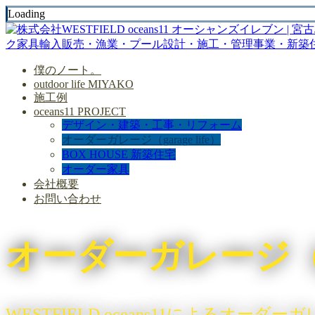
Loading
僕のノート。
outdoor life MIYAKO
施工例
oceans11 PROJECT
デザイン・建築・工事・リフォーム
オーダーガレージ（garage life）
BOX HOUSE 新築住宅
オーダー家具
会社概要
お問い合わせ
オーダーガレージ（ga
WESTFIELD oceans11によるオ