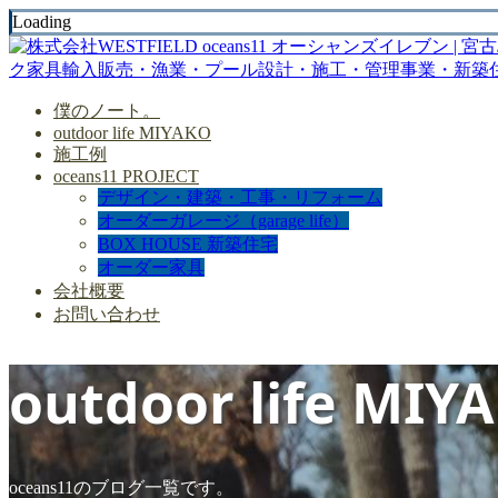
Loading
僕のノート。
outdoor life MIYAKO
施工例
oceans11 PROJECT
デザイン・建築・工事・リフォーム
オーダーガレージ（garage life）
BOX HOUSE 新築住宅
オーダー家具
会社概要
お問い合わせ
outdoor life MIY
oceans11のブログ一覧です。