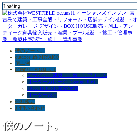
Loading
僕のノート。
outdoor life MIYAKO
施工例
oceans11 PROJECT
デザイン・建築・工事・リフォーム
オーダーガレージ（garage life）
BOX HOUSE 新築住宅
オーダー家具
会社概要
お問い合わせ
僕のノート。