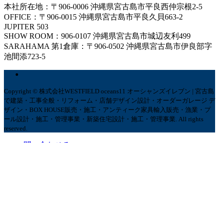
本社所在地：〒906-0006 沖縄県宮古島市平良西仲宗根2-5
OFFICE：〒906-0015 沖縄県宮古島市平良久貝663-2
JUPITER 503
SHOW ROOM：906-0107 沖縄県宮古島市城辺友利499
SARAHAMA 第1倉庫：〒906-0502 沖縄県宮古島市伊良部字
池間添723-5
Copyright © 株式会社WESTFIELD oceans11 オーシャンズイレブン | 宮古島
で建築・工事全般・リフォーム・店舗デザイン設計・オーダーガレージ デ
ザイン・BOX HOUSE販売・施工・アンティーク家具輸入販売・漁業・プ
ール設計・施工・管理事業・新築住宅設計・施工・管理事業. All rights
reserved.
問い合わせる
リンク共有する