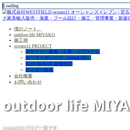
Loading
僕のノート。
outdoor life MIYAKO
施工例
oceans11 PROJECT
デザイン・建築・工事・リフォーム
オーダーガレージ（garage life）
BOX HOUSE 新築住宅
オーダー家具
会社概要
お問い合わせ
outdoor life MIY
oceans11のブログ一覧です。