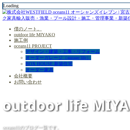
Loading
僕のノート。
outdoor life MIYAKO
施工例
oceans11 PROJECT
デザイン・建築・工事・リフォーム
オーダーガレージ（garage life）
BOX HOUSE 新築住宅
オーダー家具
会社概要
お問い合わせ
outdoor life MIY
oceans11のブログ一覧です。