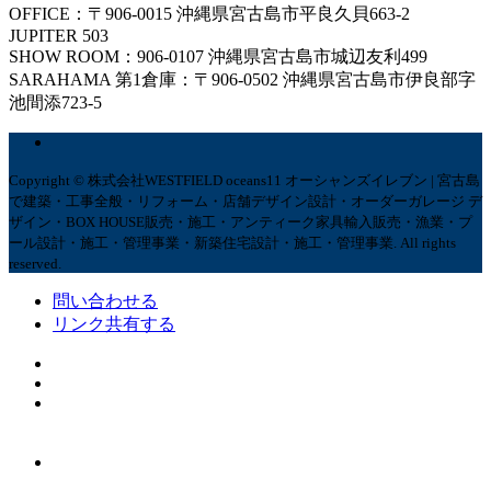
OFFICE：〒906-0015 沖縄県宮古島市平良久貝663-2
JUPITER 503
SHOW ROOM：906-0107 沖縄県宮古島市城辺友利499
SARAHAMA 第1倉庫：〒906-0502 沖縄県宮古島市伊良部字
池間添723-5
Copyright © 株式会社WESTFIELD oceans11 オーシャンズイレブン | 宮古島
で建築・工事全般・リフォーム・店舗デザイン設計・オーダーガレージ デ
ザイン・BOX HOUSE販売・施工・アンティーク家具輸入販売・漁業・プ
ール設計・施工・管理事業・新築住宅設計・施工・管理事業. All rights
reserved.
問い合わせる
リンク共有する