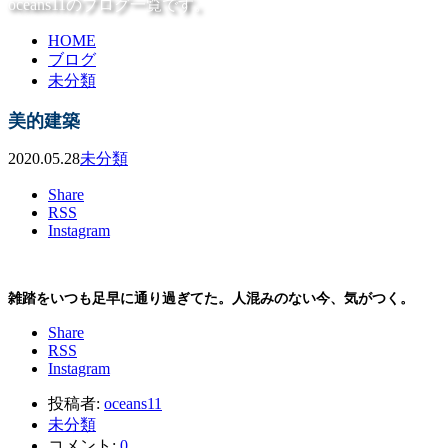
oceans11のブログ一覧です。
HOME
ブログ
未分類
美的建築
2020.05.28
未分類
Share
RSS
Instagram
雑踏をいつも足早に通り過ぎてた。人混みのない今、気がつく。
Share
RSS
Instagram
投稿者:
oceans11
未分類
コメント:
0