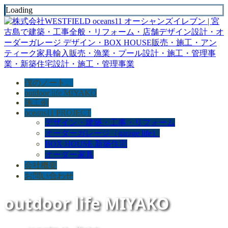
Loading
僕のノート。
outdoor life MIYAKO
施工例
oceans11 PROJECT
デザイン・建築・工事・リフォーム
オーダーガレージ（garage life）
BOX HOUSE 新築住宅
オーダー家具
会社概要
お問い合わせ
outdoor life MIYAKO