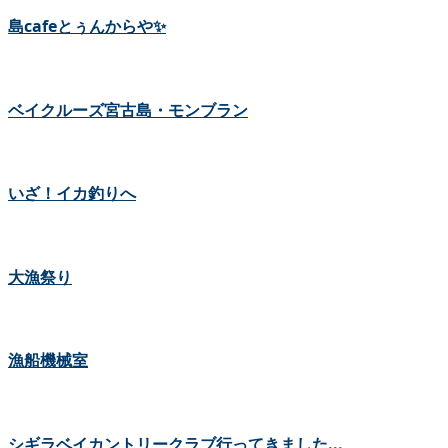
島cafeとぅんからや✨
ベイクルーズ宮古島・モンブラン
いざ！イカ釣りへ
大漁祭り
漁船機械室
シギラベイカントリークラブ行ってきました...