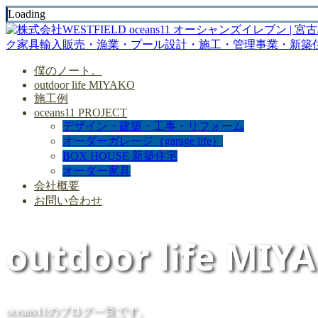
Loading
僕のノート。
outdoor life MIYAKO
施工例
oceans11 PROJECT
デザイン・建築・工事・リフォーム
オーダーガレージ（garage life）
BOX HOUSE 新築住宅
オーダー家具
会社概要
お問い合わせ
outdoor life MIY
oceans11のブログ一覧です。